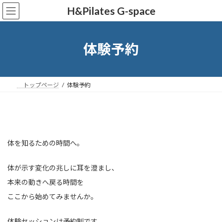
コ
ナ
H&Pilates G-space
ン
ビ
テ
ゲ
ン
ー
ツ
シ
体験予約
へ
ョ
ス
ン
キ
に
ッ
移
トップページ
体験予約
プ
動
体を知るための時間へ。
体が示す変化の兆しに耳を澄まし、
本来の動きへ戻る時間を
ここから始めてみませんか。
体験セッションは予約制です。